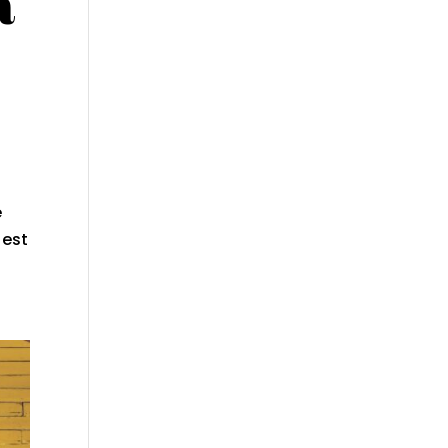
a
e
 est