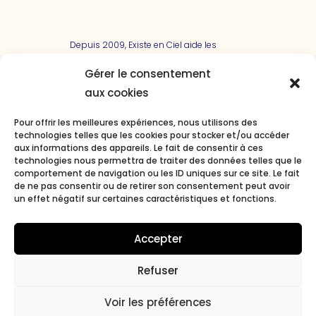
Depuis 2009, Existe en Ciel aide les
entreprises à communiquer sur tous les
canaux. Mais soyons honnêtes, ça
Gérer le consentement
manque un peu de bon sens ! Alors,
aux cookies
nous nous sommes focalisés sur
l’essentiel de nos clients. Et aujourd’hui,
Pour offrir les meilleures expériences, nous utilisons des
avec enthousiasme et conviction, nous
technologies telles que les cookies pour stocker et/ou accéder
avons décidé de donner une nouvelle
aux informations des appareils. Le fait de consentir à ces
dimension à notre travail pour devenir
technologies nous permettra de traiter des données telles que le
l’agence créative pour les entreprises à
comportement de navigation ou les ID uniques sur ce site. Le fait
impact positif…
de ne pas consentir ou de retirer son consentement peut avoir
un effet négatif sur certaines caractéristiques et fonctions.
Existe en ciel
Accepter
34 rue de la Liberté
Refuser
38300 Bourgoin-Jallieu
Voir les préférences