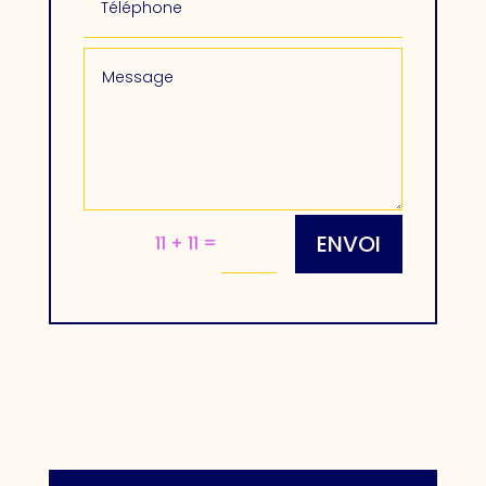
ENVOI
=
11 + 11