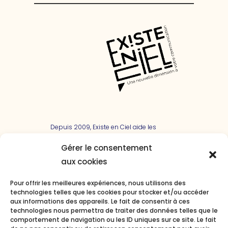
Depuis 2009, Existe en Ciel aide les
entreprises à communiquer sur tous les
canaux. Mais soyons honnêtes, ça
Gérer le consentement
manque un peu de bon sens ! Alors,
aux cookies
nous nous sommes focalisés sur
l’essentiel de nos clients. Et aujourd’hui,
Pour offrir les meilleures expériences, nous utilisons des
avec enthousiasme et conviction, nous
technologies telles que les cookies pour stocker et/ou accéder
avons décidé de donner une nouvelle
aux informations des appareils. Le fait de consentir à ces
dimension à notre travail pour devenir
technologies nous permettra de traiter des données telles que le
l’agence créative pour les entreprises à
comportement de navigation ou les ID uniques sur ce site. Le fait
impact positif…