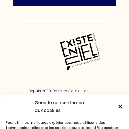
Depuis 2009, Existe en Ciel aide les
entreprises à communiquer sur tous les
canaux. Mais soyons honnêtes, ça
Gérer le consentement
manque un peu de bon sens ! Alors,
aux cookies
nous nous sommes focalisés sur
l’essentiel de nos clients. Et aujourd’hui,
Pour offrir les meilleures expériences, nous utilisons des
avec enthousiasme et conviction, nous
technologies telles que les cookies pour stocker et/ou accéder